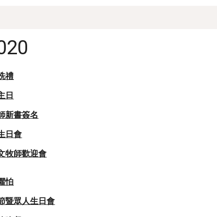
020
洗禮
主日
蒲牧師新書簽名
季生日會
鍾耀文牧師歡迎會
無懼怕
復活節暨眾人生日會