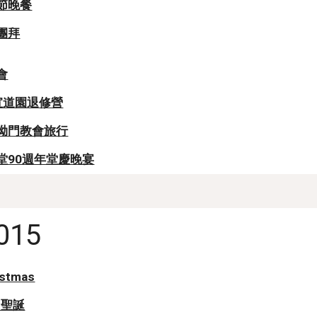
越節晚餐
春團拜
更會
17宣道園退修營
海下拗門教會旅行
聖光堂90週年堂慶晚宴
015
istmas
日聖誕