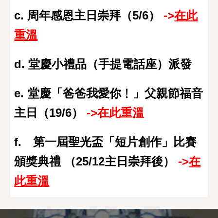
c. 周年感恩主日崇拜（5/6）
->
在此
重溫
d. 堂慶小禮品（手提電話座）派發
e.
堂慶「爸爸我愛你﹗」父親節福音
主日（19/6）
->在此重溫
f. 第一屆聖光盃「短片創作」比賽
頒獎典禮 （25/12主日崇拜後）
->
在
此重溫