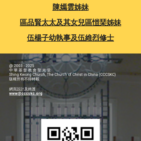
陳嫣雲姊妹
區品賢太太及其女兒區愷琹姊妹
伍楊子幼執事及伍維烈修士
@ 2003 - 2025
中 華 基 督 教 會 聖 光 堂
Shing Kwong Church, The Church of Christ in China (CCCSKC)
版權所有不得轉載
網頁設計及維護
www@cccskc.org