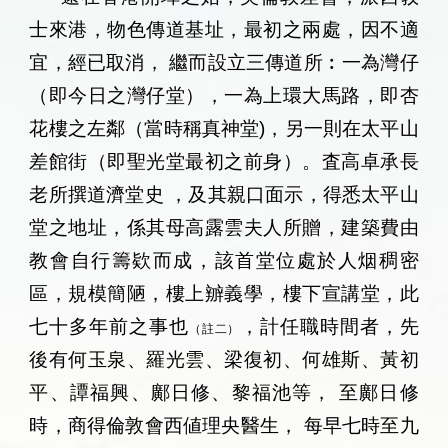
士來港，物色傳道基址，最初之兩處，因不適
宜，經已取消，
繼而設立三傳道所︰一為灣仔
（即今日之灣仔堂），一為上環大馬路，即杏
花樓之左鄰（當時稱真神堂
)
，另一則在太平山
差館街（即聖光堂最初之前身）。査高卓承長
老所撰道濟堂史
，及其親口面示，得悉太平山
堂之地址，係其母高露雲夫人所贈，建築費由
教會自行籌欵而成，該首堂位處於人烟稠密
區，規模簡陋，樓上辧義學，樓下宣講堂，此
七十多年前之事也
，計任職時間者，先
（註二）
後有何玉泉、羅光雲、梁復初、何雄斯、黃初
平、譚福興、鄺日修、黎福池等，
至鄺日修
時，商得倫敦會西値理央醫生，
每早七時至九