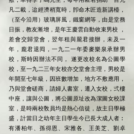
凡二載，迨經濟稍寬時，卽命木匠造新講檯，
（至今沿用）玻璃屏風，鐵窗網等，由是堂務
日振，教友漸增，是年王慶雲自動收束男校
，
差會交歸堂會，翌年租與龎君接辦，未及一
年，龐君退囘，一九二一年委麥樂泉承辦男
校，斯時因辦法不同，
遂更改校名為公圖學
校，至一九二三年女校亦交堂會主理，男校是
年開至七年級，因班數增加，地方不敷應用，
乃與堂會磋商，請婦人書室，遷入女校，弍樓
中座，讓與公圖，將公圖原址改為潔圖女校課
室，是時兩校敎員均是熱心信徒，故主日學極
盛，計當日之幼年主日學生今已長大成人者︰
有潘柏年、孫得恩、宋雅各、王美芝、劉卓