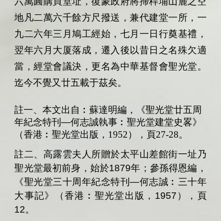
六萬圓購買堂址，復蒙政府將掃稈埔山麓之空
地凡二萬六千餘方尺撥送，兼代建堂一所，一
九二六年三月鳩工經始，七月一日行奠基禮，
翌年六月大厦落成，遷入後以昔日之名殊欠適
當，經堂會議決，更名為中華基督會聖光堂。
迄今不覺又廿五載于茲矣。
註一、本文出自︰
蘇達明編，《聖光堂廿五周
年紀念特刊
—
何志誠執事︰
聖光堂建堂史畧
》
（香港︰聖光堂出版，1952），頁27-28。
註二、
高露雲夫人所贈於太平山差館街一址乃
聖光堂最初前身，始於
1879
年；參孫得恩編，
《聖光堂三十周年紀念特刊
—
何志誠︰三十年
大事記》（香港︰聖光堂出版，
1957
），頁
12
。