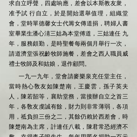
求自立呼聲，四處响應，差會以本斯教友衆，
准予試
行自立，於是開始選舉值理，組織堂
會，堂時單德馨女士代籌女傳道捐，聘婦人書
室畢業生潘心淸三姑為本堂傅道，三姑連任
九
年，服務頗勤，是時聖餐每兩個月舉行一次，
請道濟堂張祝齡牧師施餐，差會之西人職員威
禮士牧師及和姑娘，退作顧問。
一九一九年，堂會請麥樂泉充任堂主任，
當時熱心敎友如陳楚南，王慶雲，孫子英夫
人，陳若韶等，襄助堂務，當接辦自立之首三
年，各敎友虔誠有餘，財力則非常薄弱，各項
用，祗負担三份之二，其餘仍賴於西差會，時
陳楚南為主席，計連任八載，陳君常恐經濟不
敷，幸得李子嗚先生，每年用匿名捐助一百元