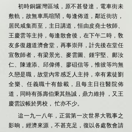
初時銅鑼灣區域，原不甚發達，電車街未
敷軌，故無車馬喧鬧，每逢佈道，鄰近街坊，
居民咸集而至，主日講道，恒由皮堯士牧師、
王慶雲等主持，每逢散會後，在下午二時，敎
友多復趨道濟會堂，再事崇拜，計先後在堂任
宣敎師者，有梁景光、麥雲圖、鍾宇堅、鄺汝
仁、陳連添、邱偉傅、廖砠信等，惟彼等均無
久戀是職，故堂內常感乏人主持，幸有素徒劉
全樂、任義職十有餘載，且每主日往醫院佈
道，同時有孫壽伯秉其熱誠，鼎力維持
，又王
慶雲設帳於男校，
忙亦不少。
迨一九一八年，正當第一次世界大戰事之
影晌，經濟來源，不甚充足，復以各處敎會請