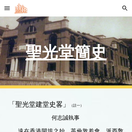
Skip to main content
Skip to navigation
聖光堂簡史
「聖光堂建堂史畧」
（註一）
何志誠執事
遠在香港開埠之始，英倫敦差會，派西敎