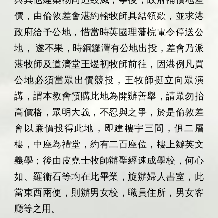
價，由倫敦差會湛約翰牧師具結領欵，並求港
政府給予公地，惜當時英國理藩梡電令停送公
地，
遂不果，時銅鑼灣有公地出投，差會乃派
湛牧師及道濟堂王煜初牧師前往，因港例凡買
公地必須當眾出價競投，王牧師挺立向眾演
講，謂本教會預購此地為開辦善舉，請眾勿抬
高價格，眾明大義，不忍與之爭，於是倫敦差
會以廉價投得此地，即建樓宇三間，俱二層
樓，中座為禮堂，約有二百座位，樓上辧英文
義學；後由皮堯士牧師辦聖經速成學校，何心
如、羅衞石等均在此畢業，旋辦婦人書室，此
當東西兩便，則辦男女校，職員住所，男女客
廳等之用。