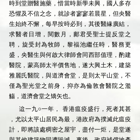
時到堂贈醫施藥，惜當時新學未興，國人多存
恐懼及不信之念，就診者寥寥若晨星，但央醫
生始終不懈，每早按時必到，其後醫緣廣結，
求醫者日增，閱數月，鄺君受聖士提反堂之
聘，旋受封為牧師，黎福池繼任時，醫務更
盛，央醫生與何啟大律師會同西部值理，酌建
醫院，蒙高師太半價售地，遂大興土木，建築
雅麗氏醫院，與道濟會堂，是則太平山堂，不
僅為聖光堂之前身，抑亦為倫敦會醫院之濫
觴，道濟會堂之矯矢也。
迨一九
○
一年，
香港瘟疫盛行，死者其甚
，尤以太平山居民為最，港政府為撲滅此瘟疫
計，即將該處稠密之屋宇，盡付一炬，是堂遂
與其他建築物同遭毀滅，事後，政府補償地產