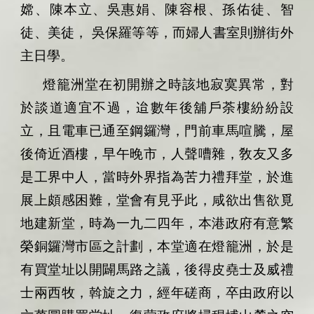
嫦、陳本立、吳惠娟、陳容根、孫佑徒、智
徒、美徒，
吳保羅等等，而婦人書室則辦街外
主日學。
燈籠洲堂在初開辦之時該地寂寞異常，對
於談道適宜不過，迨數年後舖戶荼樓紛紛設
立，且電車已通至鋼鑼灣，門前車馬喧騰，屋
後倚近酒樓，早午晚市，人聲嘈雜，敎友又多
是工界中人，當時外界指為苦力禮拜堂，於進
展上頗感困難，堂會有見乎此，咸欲出售欲覓
地建新堂，時為一九二四年，本港政府有意繁
榮銅鑼灣市區之計劃，本堂適在燈籠洲，於是
有買堂址以開闢馬路之議，後得皮堯士及威禮
士兩西牧，斡旋之力，經年磋商，卒由政府以