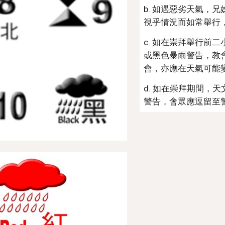
b. 如遇惡劣天氣，
視乎情況而如常舉行
c. 如在崇拜舉行前
或黑色暴雨警告，教
會，亦應在天氣可能
d. 如在崇拜期間，
警告，會眾應逗留至