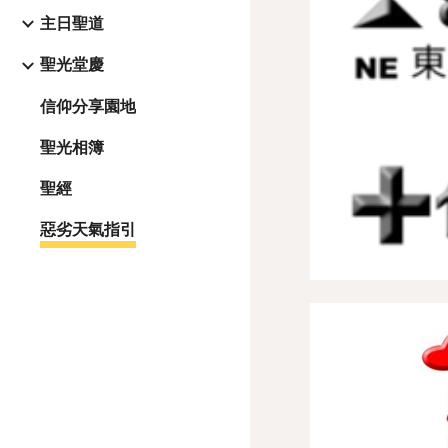
主日聖道
聖光堂慶
信仰分享園地
聖光相簿
聖經
惡劣天氣指引