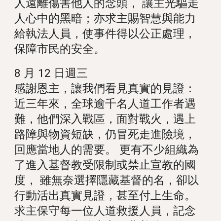
人遠離傷害他人的念頭， 讓主光驅走
人心中的黑暗；亦求主賜智慧與能力
給執法人員，使事件得以公正處理，
保障市民的安全。
8 月 12 日週三
感謝恩主，讓我們看見真實的見證：
近三年來，全球逾千名人道工作者遇
難，他們深入戰區，面對戰火，遇上
路障與物資短缺，仍冒死走進險境，
回應當地人的需要。 更有不少組織為
了進入基督教受限制或禁止宣教的國
度， 雖無奈選擇隱藏基督的名，卻以
行動活出真實見證，甚至付上生命。
求主保守每一位人道救援人員，記念