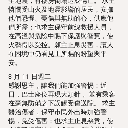
生地震，有樓房倒塌造成傷亡。 求主
憐憫受山火及地震影響的居民，安撫
他們恐懼、憂傷與無助的心，供應他
們所需；也求主保守前線救援人員，
在高溫與危險中賜下保護與智慧，使
火勢得以受控。願主止息災害，讓人
在困境中仍看見主所賜的盼望與平
安。
8 月 11 日週二
感謝恩主，讓我們能加強警惕：近
日，巴士座位再現大頭針， 並有乘客
在毫無防備之下誤觸受傷送院。 求主
醫治傷者，保守市民外出時加強警
惕，免受傷害；也求主止息惡意，使