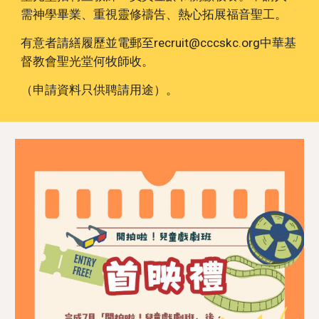
需神學畢業、重視靈修禱告、熱心拓展福音聖工。
有意者請繕履歷並電郵至recruit@cccskc.org中華基
督教會聖光堂何牧師收。
（申請資料只供聘請用途）。