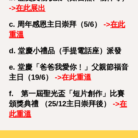
->
在此展出
c. 周年感恩主日崇拜（5/6）
->
在此
重溫
d. 堂慶小禮品（手提電話座）
派發
e.
堂慶「爸爸我愛你﹗」父親節福音
主日（19/6）
->在此重溫
f
. 第一屆聖光盃「短片創作」比賽
頒獎典禮 （
25/12主日崇拜後
）
->
在
此重溫