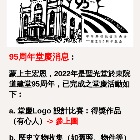
95周年堂慶消息
︰
蒙上主宏恩，2022年是聖光堂於東院
道建堂95周年，已完成之堂慶活動如
下︰
a. 堂慶Logo 設計比賽︰得獎作品
（有心人）
-> 參上圖
b. 歷史文物收集（如舊照、物件等
）