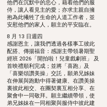
他們在沉默中的忠心，藉着他們的服
侍，讓人看見主的愛；亦求主親自擁
抱為此犧牲了生命的人道工作者，並
安慰他們的家人，願主的平安臨在。
8 月 13 日週四
感謝恩主，讓我們透過各樣事工彼此
配搭、傳揚福音：感謝主帶領暑期聖
經班 2026「開拍啦！兒童戲劇班」 及
首映禮順利完成；並將「喜跑」及
「喜樂頌讚美操」交託，願弟兄姊妹
在伸展與跑動中得著健康、在讚美操
裏彼此相交、在團契裏互相分享、在
聚會中一同敬拜。願主繼續帶領，使
弟兄姊妹在一同相聚與服侍中彼此建