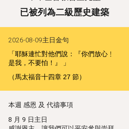
已被列為二級歷史建築
2026-08-09
主日金句
「耶穌連忙對他們說：『你們放心﹗
是我，不要怕！』 」
（馬太福音十四章 27 節）
本週 感恩 及
代禱
事項
8 月 9 日主日
感謝恩主，讓我們可以平安參與崇拜