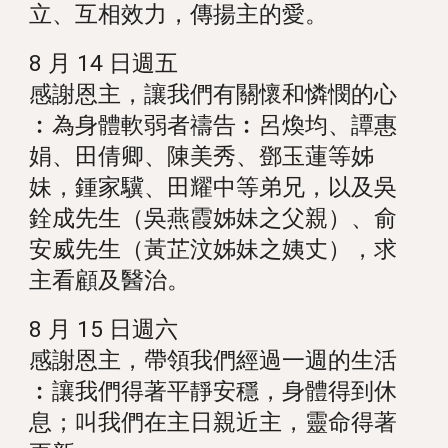
立、互相效力，傳揚主的愛。
8 月 14 日週五
感謝恩主，讓我們有關懷和憐憫的心
︰為身體軟弱者禱告︰呂煥均、譚惠
娟、田倩卿、陳美秀、鄧玉蓮等姊
妹，鍾家驥、田耀中等弟兄，以及吳
銓成先生（吳燕霞姊妹之父親）、俞
安威先生（黃芷汶姊妹之姨丈），求
主看顧及醫治。
8 月 15 日週六
感謝恩主，帶領我們經過一週的生活
︰讓我們得著平靜安穩，身體得到休
息；叫我們在主日親近主，靈命得著