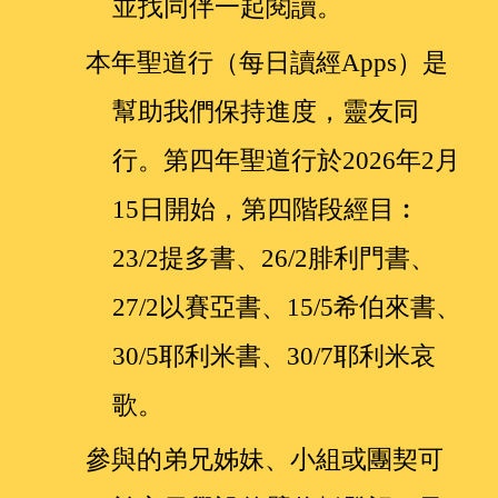
並找
同伴
一起閱讀。
本年聖道行（每日讀經Apps）是
幫助我們保持進度，靈友同
行。第
四
年聖道行於202
6
年
2
月
15
日開始，
第四階段
經目︰
23/2提多書、26/2腓利門書、
27/2以賽亞書、15/5希伯來書、
30/5耶利米書、30/7耶利米哀
歌
。
參與的弟兄姊妹、小組或團契可