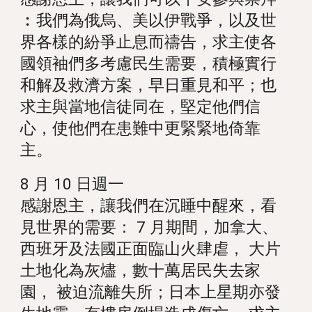
︰我們為俄烏、美以伊戰爭，以及世
界各樣的紛爭止息而禱告，求主使各
國領袖們多考慮民生需要，積極實行
和解及救濟方案，早日重見和平；也
求主與當地信徒同在，堅定他們信
心，使他們在患難中更緊緊地倚靠
主。
8 月 10 日週一
感謝恩主，讓我們在沉睡中醒來，看
見世界的需要： 7 月期間，加拿大、
西班牙及法國正面臨山火肆虐， 大片
土地化為灰燼，數十萬居民失去家
園， 被迫流離失所；日本上星期亦發