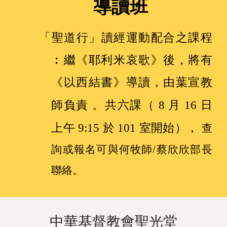
導讀班
「聖道行」讀經運動配合之課程
︰
繼《耶利米哀歌》後，將有
《以西結書》導讀，
由葉宣教
負責
。
共六課（ 8 月 16 日
師
上午 9:15 於 101 室開始），
查
詢或報名可與何牧師/蔡欣欣部長
聯絡。
中華基督教會聖光堂