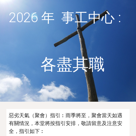
202
6
年 事工中心 :
各盡其職
惡劣天氣（聚會）指引︰雨季將至，聚會當天如遇
有關情況，本堂將按指引安排，敬請留意及注意安
全，指引如下︰