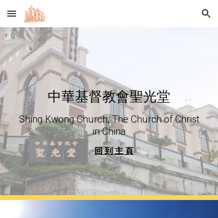
Skip to main content
Skip to navigation
中華基督教會聖光堂
Shing Kwong Church, The Church of Christ
in China
回 到 主 頁