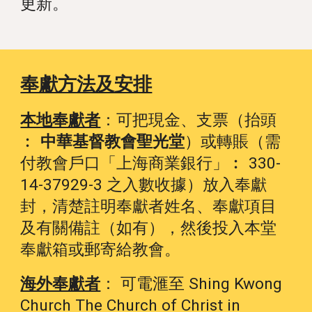
更新。
奉獻方法及安排
本地奉獻者
：可把現金、支票（抬頭
︰
中華基督教會聖光堂
）或轉賬（需
付教會戶口「上海商業銀行」︰ 330-
14-37929-3 之入數收據）放入奉獻
封，清楚註明奉獻者姓名、奉獻項目
及有關備註（如有），然後投入本堂
奉獻箱或郵寄給教會。
海外奉獻者
： 可電滙至 Shing Kwong
Church The Church of Christ in