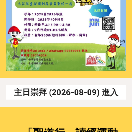
主日
崇拜
(202
6
-
08
-
09
)
進入